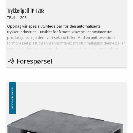
Trykkeripall TP-1208
TPall - 1208
Oppdag vår spesialutviklede pall for den automatiserte
trykkeriindustrien – utviklet for å møte kravene i et høyintensivt
produksjonsmiljø der hvert sekund teller. Med en unik overside i
formpresset plast og en gjennomtenkt struktur muliggjør denne pallen
smidig håndtering av papirark i alle vanlige formater – uten avbrudd i
arbeidsflyten.
På Forespørsel
Fordeler:
Stabil europall med fastmontert, formpresset topplate
Tilpasset for sømløs integrasjon med Heidelberg-presser
Sikrer kontinuerlig materialtilførsel under trykkeprosessen
Utstyrt med sveisede meier for friksjonsfri drift i automatiserte
systemer
INDUSTRIPALLER
Ytre mål: 1200 x 800 mm
Høyde: 175 mm
Vekt: 20 kg
3 sveisede meier
Dynamisk belastning: 1000 kg
Statisk belastning: 7500 kg