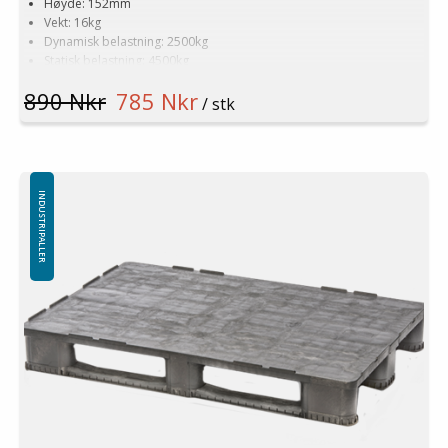
Høyde: 152mm
Vekt: 16kg
Dynamisk belastning: 2500kg
Statisk belastning: 4500kg
Pallreol: 1500kg
890 Nkr
785 Nkr
Materiale: Resirkulert HDPE
/ stk
Farge: Svart
Logistikk: 15 stk/pallplasser (120x80x240cm)
Antall meier: 3stk
Plastpallen har stålinnsetning i toppdekke og i meiene
Toppkant er standard (kan leveres uten toppkant)
INDUSTRIPALLER