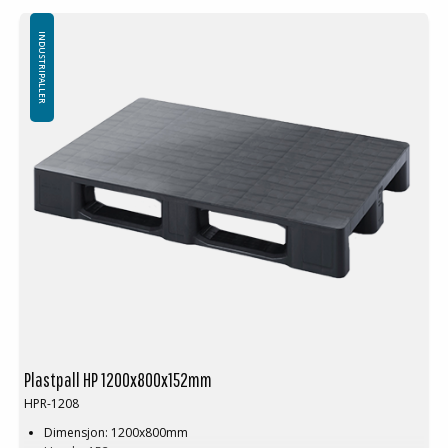
Spesialfarger kan anskaffes ved større volum
Minste bestilling: 16 stk
INDUSTRIPALLER
Plastpall HP 1200x800x152mm
HPR-1208
Dimensjon: 1200x800mm