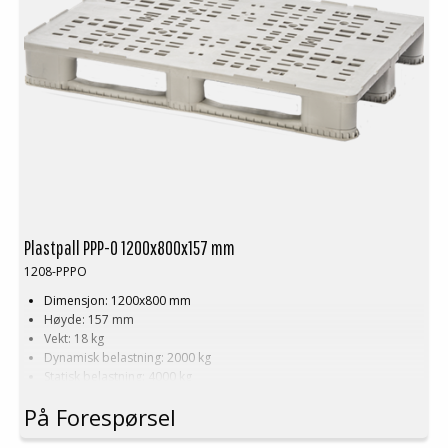
Plastpall PPP-O 1200x800x157 mm
1208-PPPO
Dimensjon: 1200x800 mm
Høyde: 157 mm
Vekt: 18 kg
Dynamisk belastning: 2000 kg
Statisk belastning: 4000 kg
Pallreol: 1000 kg
På Forespørsel
Materiale: Resirkulert PE
Farge:
Svart
(ikke lysegrå som på bildet!)