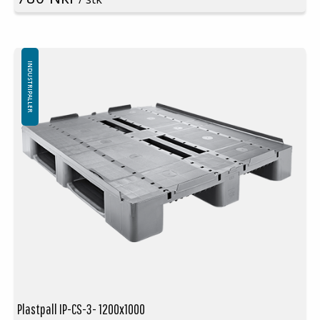
Temperaturstabilitet: -30 °C til +40 °C
Standard farge: Svart
Logistikk: 16 stk/pallplasser (120x100x240 cm)
Uten toppkant
INDUSTRIPALLER
Plastpall IP-CS-3- 1200x1000