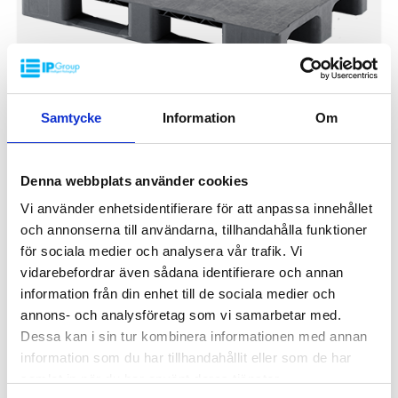
Materiale: PE
Temperaturbestandighet: -30 °C til +40 °C
Standardfarge: Rødbrun / Svart
Logistikk: 14 stk/pallplass (120 x 80 x 240 cm)
Samtycke
Information
Om
Plastpall UP-C 1200x800x150 mm
Denna webbplats använder cookies
UPC-1208
Vi använder enhetsidentifierare för att anpassa innehållet
Dimensjon: 1200x800 mm
och annonserna till användarna, tillhandahålla funktioner
Høyde: 150 mm
för sociala medier och analysera vår trafik. Vi
Vekt: 13 kg
Dynamisk belastning: 1500 kg
vidarebefordrar även sådana identifierare och annan
Statisk belastning: 3000 kg
information från din enhet till de sociala medier och
Pallreol: 750 kg
annons- och analysföretag som vi samarbetar med.
650 Nkr
Materiale: Resirkulert PP
/ stk
Dessa kan i sin tur kombinera informationen med annan
Standard farge: Mørkegrå
Logistikk: 16 stk/pallplasser (120x80x240 cm)
information som du har tillhandahållit eller som de har
Kan anskaffes med eller uten toppkant
samlat in när du har använt deras tjänster.
Spesialfarger kan anskaffes ved større volum