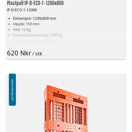
Plastpall IP-D-ECO-1- 1200x800
IP-D-ECO-1-12080
Dimensjon: 1200x800 mm
Høyde: 150 mm
Vekt: 12 kg
Dynamisk belastning: 1000 kg
Statisk belastning: 5000 kg
Pallreol: 400 kg
620 Nkr
Material: PE
/ stk
Temperaturstabilitet: -30 °C til +40 °C
Standard farge: Svart
Logistikk: 16 stk/pallplasser (120x80x240 cm)
Uten toppkant
INDUSTRIPALLER