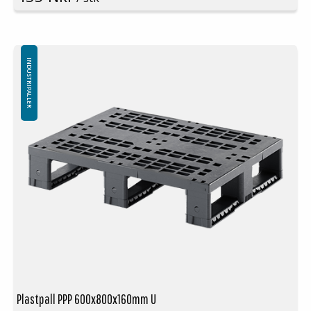
Farge: Svart
Logistikk: 30 stk/pallplasser (120x80x240 cm)
Toppkant: Ja
Friksjonsstrimler er tilgjengelige som ekstrautstyr
Minste bestilling: 30 stk
INDUSTRIPALLER
Plastpall PPP 600x800x160mm U