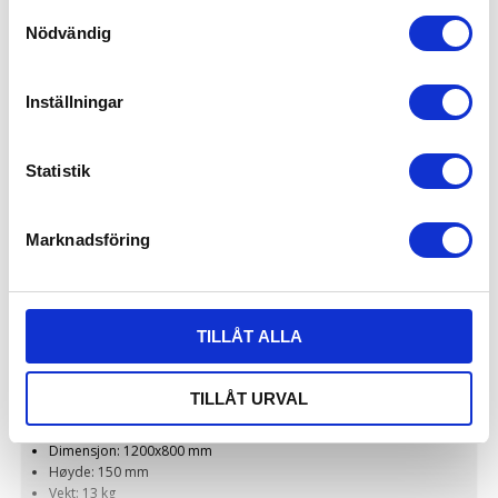
Minste bestilling: 16 stk
Samtyckesval
INDUSTRIPALLER
Nödvändig
Inställningar
Statistik
Marknadsföring
TILLÅT ALLA
Plastpall UP-C 1200x800x150 mm U
TILLÅT URVAL
UPC-1208U
Dimensjon: 1200x800 mm
Høyde: 150 mm
Vekt: 13 kg