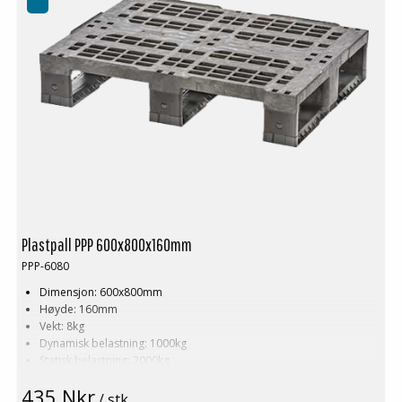
Plastpall PPP 600x800x160mm
PPP-6080
Dimensjon: 600x800mm
Høyde: 160mm
Vekt: 8kg
Dynamisk belastning: 1000kg
Statisk belastning: 2000kg
Pallreol: 500kg
435 Nkr
Materiale: Resirkulert PE
/ stk