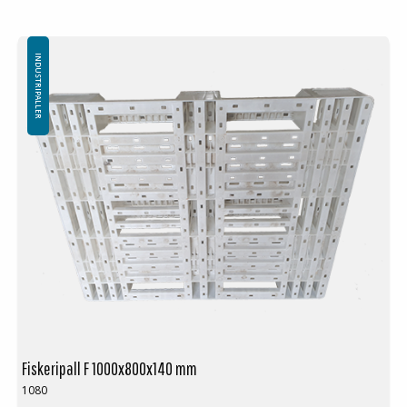
Logistikk: 15 stk/pallplasser (120x80x240 cm)
Spesialfarger kan anskaffes ved volum over 500 stk
Minste bestilling: 3 ppl (45 stk)
INDUSTRIPALLER
Fiskeripall F 1000x800x140 mm
1080