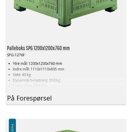
Palleboks SPG 1200x1200x760 mm
SPG-1276F
Ytre mål: 1200x1200x760 mm
Indre mål: 1110x1110x605 mm
Vekt: 43 kg
Dynamisk belastning: 550 kg
Lastevolum: 780 liter
Materiale: HDPE
På Forespørsel
Standardfarge: Grønn
Logistikk: 3 stk/pallplasser (120x120x240 cm)
Tilbehør: Meier
Denne spesielle dimensjonen på Palleboks krever en minimums
bestilling på mellom 200-2000 stk. Kontakt oss for mer informasjon.