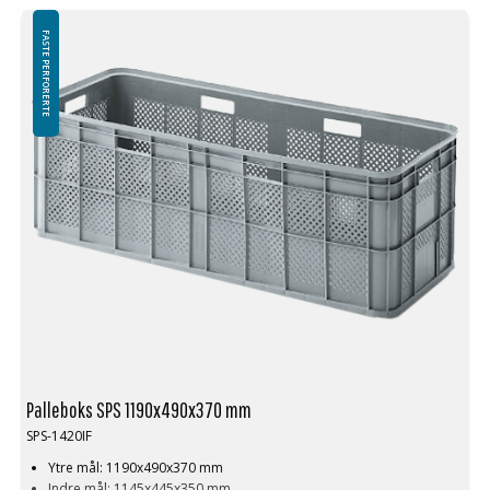
Denne spesielle dimensjonen på Palleboks krever en minimums
bestilling på mellom 200-2000 stk. Kontakt oss for mer informasjon.
FASTE PERFORERTE
Palleboks SPS 1190x490x370 mm
SPS-1420IF
Ytre mål: 1190x490x370 mm
Indre mål: 1145x445x350 mm