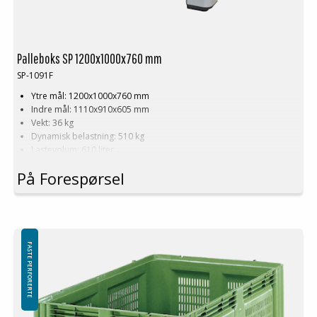
Palleboks SP 1200x1000x760 mm
SP-1091F
Ytre mål: 1200x1000x760 mm
Indre mål: 1110x910x605 mm
Vekt: 36 kg
Dynamisk belastning: 510 kg
Lastevolum: 610 liter
Materiale: HDPE
På Forespørsel
Standardfarge: Grå
Logistikk: 3 stk/pallplasser (120x100x240 cm)
Tilbehør: Meier
Minste bestilling: 3 ppl (9 stk)
FASTE PERFORERTE