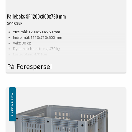
Palleboks SP 1200x800x760 mm
SP-1089F
Ytre mål: 1200x800x760 mm
Indre mål: 1110x710x600 mm
Vekt: 30 kg
Dynamisk belastning: 470 kg
Lastevolum: 470 liter
Materiale: HDPE
På Forespørsel
Standardfarge: Grå
Logistikk: 3 stk/pallplasser (120x80x240 cm)
Tilbehør: Meier
Minste bestilling: 3 ppl (9 stk)
FASTE PERFORERTE