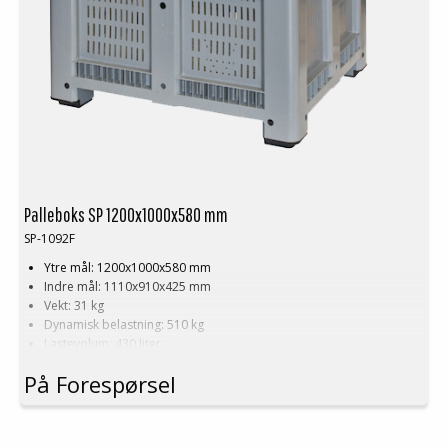
Palleboks SP 1200x1000x580 mm
SP-1092F
Ytre mål: 1200x1000x580 mm
Indre mål: 1110x910x425 mm
Vekt: 31 kg
Dynamisk belastning: 510 kg
Lastevolum: 430 liter
Materiale: HDPE
På Forespørsel
Standardfarge: Grå
Logistikk: 4 stk/pallplasser (120x100x240 cm)
Tilbehør: Meier
Minste bestilling: 3 ppl (12 stk)