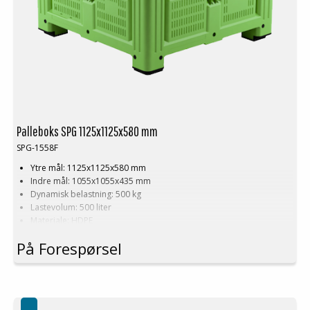
Palleboks SPG 1125x1125x580 mm
SPG-1558F
Ytre mål: 1125x1125x580 mm
Indre mål: 1055x1055x435 mm
Dynamisk belastning: 500 kg
Lastevolum: 500 liter
Materiale: HDPE
Standardfarge: Grønn
På Forespørsel
Logistikk: 4 stk/pallplasser (112,5x112,5x240 cm)
Tilbehør: Meier
Denne spesielle dimensjonen på Palleboks krever en minimums
bestilling på mellom 200-2000 stk. Kontakt oss for mer informasjon.