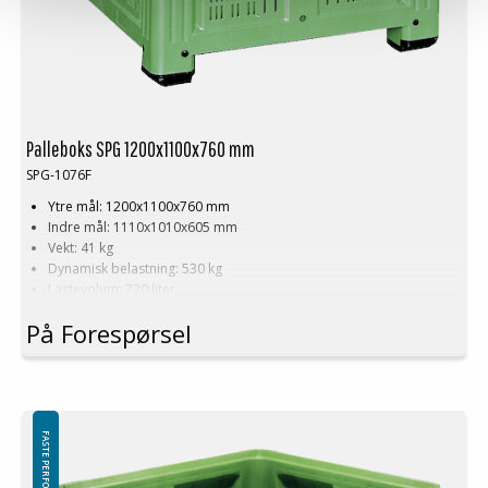
Palleboks SPG 1200x1100x760 mm
SPG-1076F
Ytre mål: 1200x1100x760 mm
Indre mål: 1110x1010x605 mm
Vekt: 41 kg
Dynamisk belastning: 530 kg
Lastevolum: 720 liter
Materiale: HDPE
På Forespørsel
Standardfarge: Grønn
Logistikk: 3 stk/pallplasser (120x110x240 cm)
Tilbehør: Meier
Denne spesielle dimensjonen på Palleboks krever en minimums
bestilling på mellom 200-2000 stk. Kontakt oss for mer informasjon.
FASTE PERFORERTE