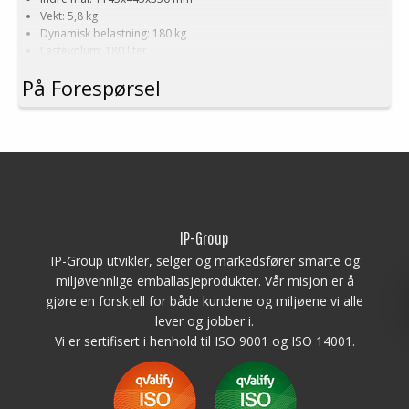
Vekt: 5,8 kg
Dynamisk belastning: 180 kg
Lastevolum: 180 liter
Materiale: HDPE
På Forespørsel
Standardfarge: Grå
Logistikk: 6 stk/pallplasser (119x49x240 cm)
Denne spesielle dimensjonen på Palleboks krever en minimums
bestilling på mellom 200-2000 stk. Kontakt oss for mer informasjon.
IP-Group
IP-Group utvikler, selger og markedsfører smarte og
miljøvennlige emballasjeprodukter. Vår misjon er å
gjøre en forskjell for både kundene og miljøene vi alle
lever og jobber i.
Vi er sertifisert i henhold til ISO 9001 og ISO 14001.