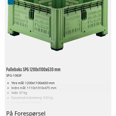
Palleboks SPG 1200x1100x630 mm
SPG-1063F
Ytre mål: 1200x1100x630 mm
Indre mål: 1110x1010x475 mm
Vekt: 37 kg
Dynamisk belastning: 530 kg
Lastevolum: 560 liter
Materiale: HDPE
På Forespørsel
Standardfarge: Grønn