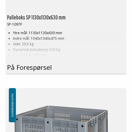
Palleboks SP 1130x1130x630 mm
SP-1097F
Ytre mål: 1130x1130x630 mm
Indre mål: 1040x1040x475 mm
Vekt: 29,5 kg
Dynamisk belastning: 520 kg
Lastevolum: 510 liter
Materiale: HDPE
På Forespørsel
Standardfarge: Grå
Logistikk: 3 stk/pallplasser (113x113x240 cm)
Tilbehør: Meier
Denne spesielle dimensjonen på Palleboks krever en minimums
bestilling på mellom 200-2000 stk. Kontakt oss for mer informasjon.
FASTE PERFORERTE