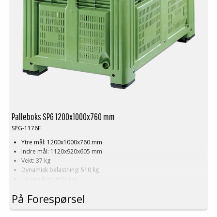
Palleboks SPG 1200x1000x760 mm
SPG-1176F
Ytre mål: 1200x1000x760 mm
Indre mål: 1120x920x605 mm
Vekt: 37 kg
Dynamisk belastning: 510 kg
Lastevolum: 680 liter
Materiale: HDPE
På Forespørsel
Standardfarge: Grønn
Logistikk: 3 stk/pallplasser (120x100x240 cm)
Tilbehør: Meier, lasteluke