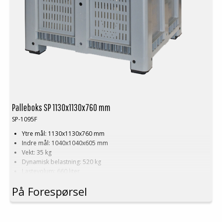
Palleboks SP 1130x1130x760 mm
SP-1095F
Ytre mål: 1130x1130x760 mm
Indre mål: 1040x1040x605 mm
Vekt: 35 kg
Dynamisk belastning: 520 kg
Lastevolum: 660 liter
Materiale: HDPE
På Forespørsel
Standardfarge: Grå
Logistikk: 3 stk/pallplasser (113x113x240 cm)
Tilbehør: Meier