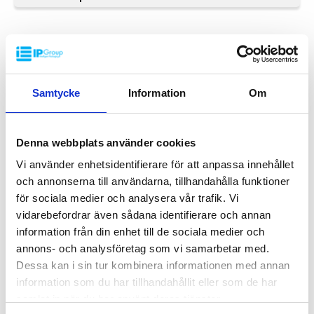
Logistikk: 4 stk/pallplasser (120x110x270 cm)
Tilbehør: Meier
Denne spesielle dimensjonen på Palleboks krever en minimums
bestilling på mellom 200-2000 stk. Kontakt oss for mer informasjon.
FASTE PERFORERTE
Samtycke
Information
Om
Denna webbplats använder cookies
Vi använder enhetsidentifierare för att anpassa innehållet
och annonserna till användarna, tillhandahålla funktioner
för sociala medier och analysera vår trafik. Vi
vidarebefordrar även sådana identifierare och annan
information från din enhet till de sociala medier och
annons- och analysföretag som vi samarbetar med.
Dessa kan i sin tur kombinera informationen med annan
information som du har tillhandahållit eller som de har
Palleboks SP 1200x1100x760 mm
samlat in när du har använt deras tjänster.