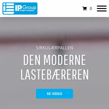
0
SIRKULÆRPALLEN
DEN MODERNE
LASTEBÆREREN
SE VIDEO