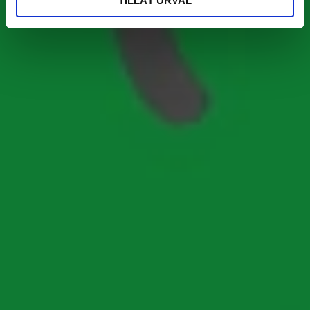
TILLÅT URVAL