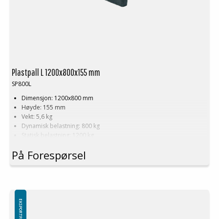
Plastpall L 1200x800x155 mm
SP800L
Dimensjon: 1200x800 mm
Høyde: 155 mm
Vekt: 5,6 kg
Dynamisk belastning: 800 kg
Statisk belastning: 1200 kg
Materiale: Resirkulert PE
På Forespørsel
Farge: Svart
Logistikk: 45 stk/pallplasser (120x80x240 cm)
Kan stables
Kan bestilles med eller uten meier
Kan ikke brukes i pallreol
Minste bestilling: 3 ppl (135 stk)
EKSPORTPALLER