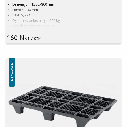
Dimensjon: 1200x800 mm
Høyde: 130 mm
Vekt: 5,5 kg
Dynamisk belastning: 1000 kg
Statisk belastning: 1500 kg
Materiale: Resirkulert PE
160 Nkr
Farge: Svart
/ stk
Toppkant: Nei
Logistikk: 60 stk/pallplasser (120x80x240 cm)
Kan stables
Kan ikke brukes i pallreol
Minste bestilling: 60 stk
EKSPORTPALLER