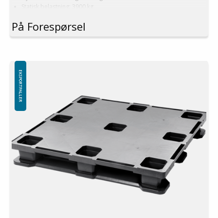
Statisk belastning: 3900 kg
Materiale: Resirkulert PE
På Forespørsel
Farge: Svart
Toppkant: Ja
Logistikk: 40 stk/pallplasser (114x114x240 cm)
Kan stables
Kan ikke brukes i pallreol
Minste bestilling: 3 ppl (120 stk)
EKSPORTPALLER