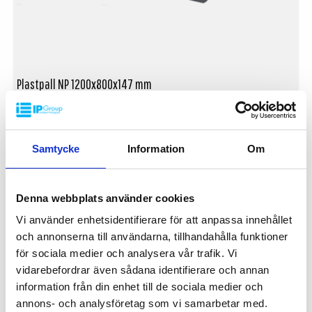
Plastpall NP 1200x800x147 mm
NP-1208S-2
Dimensjon: 1200x800 mm
Høyde: 147 mm
Vekt: 7 kg
Samtycke
Information
Om
Dynamisk belastning: 1250 kg
Statisk belastning: 2900 kg
Materiale: Resirkulert PE
På Forespørsel
Denna webbplats använder cookies
Farge: Svart
Toppkant: Ja
Vi använder enhetsidentifierare för att anpassa innehållet
Logistikk: 40 stk/pallplasser (120x80x240 cm)
och annonserna till användarna, tillhandahålla funktioner
Kan stables
Kan ikke brukes pallreol
för sociala medier och analysera vår trafik. Vi
Minste bestilling: 3 ppl (120 stk)
EKSPORTPALLER
vidarebefordrar även sådana identifierare och annan
information från din enhet till de sociala medier och
annons- och analysföretag som vi samarbetar med.