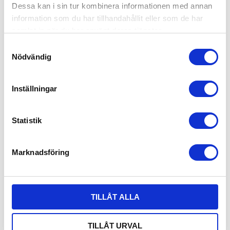
Dessa kan i sin tur kombinera informationen med annan
information som du har tillhandahållit eller som de har
samlat in när du har använt deras tjänster.
Samtyckesval
Nödvändig
Inställningar
Statistik
Plastpall My-A 1200x800x140 mm
Marknadsföring
30560400
Dimensjon: 1200x800 mm
Høyde: 140 mm
Vekt: 8 kg
TILLÅT ALLA
Dynamisk belastning: 1000 kg
Statisk belastning: 3000 kg
Materiale: Resirkulert PE
TILLÅT URVAL
Farge: Svart