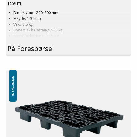
1208-ITL
Dimensjon: 1200x800 mm
Høyde: 140 mm
Vekt: 5,5 kg
Dynamisk belastning: 500 kg
Statisk belastning: 1000 kg
Materiale: Resirkulert PE
På Forespørsel
Farge: Svart
Toppkant: Nei
Logistikk: 50 stk/pallplasser (120x80x240 cm)
Kan stables
Kan ikke brukes i pallreol
Minste bestilling: 3 ppl (150 stk)
EKSPORTPALLER