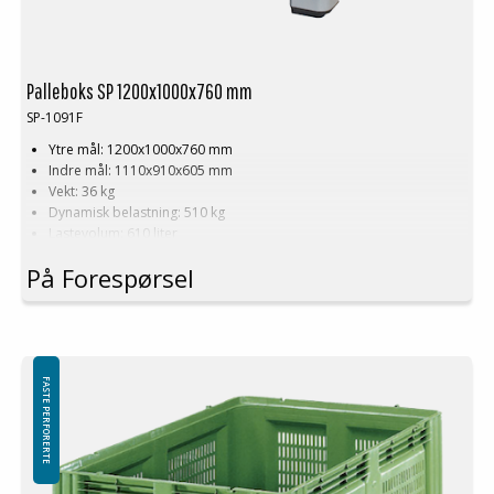
Palleboks SP 1200x1000x760 mm
SP-1091F
Ytre mål: 1200x1000x760 mm
Indre mål: 1110x910x605 mm
Vekt: 36 kg
Dynamisk belastning: 510 kg
Lastevolum: 610 liter
Materiale: HDPE
På Forespørsel
Standardfarge: Grå
Logistikk: 3 stk/pallplasser (120x100x240 cm)
Tilbehør: Meier
Minste bestilling: 3 ppl (9 stk)
FASTE PERFORERTE