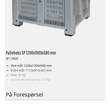
Palleboks SP 1200x1000x580 mm
SP-1092F
Ytre mål: 1200x1000x580 mm
Indre mål: 1110x910x425 mm
Vekt: 31 kg
Dynamisk belastning: 510 kg
Lastevolum: 430 liter
Materiale: HDPE
På Forespørsel
Standardfarge: Grå
Logistikk: 4 stk/pallplasser (120x100x240 cm)
Tilbehør: Meier
Minste bestilling: 3 ppl (12 stk)