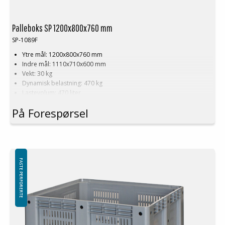
Palleboks SP 1200x800x760 mm
SP-1089F
Ytre mål: 1200x800x760 mm
Indre mål: 1110x710x600 mm
Vekt: 30 kg
Dynamisk belastning: 470 kg
Lastevolum: 470 liter
Materiale: HDPE
På Forespørsel
Standardfarge: Grå
Logistikk: 3 stk/pallplasser (120x80x240 cm)
Tilbehør: Meier
Minste bestilling: 3 ppl (9 stk)
FASTE PERFORERTE