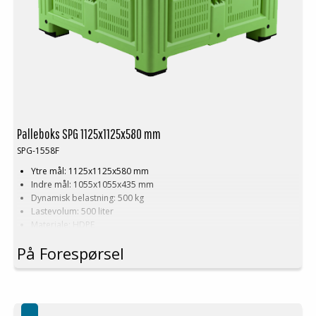
Palleboks SPG 1125x1125x580 mm
SPG-1558F
Ytre mål: 1125x1125x580 mm
Indre mål: 1055x1055x435 mm
Dynamisk belastning: 500 kg
Lastevolum: 500 liter
Materiale: HDPE
Standardfarge: Grønn
På Forespørsel
Logistikk: 4 stk/pallplasser (112,5x112,5x240 cm)
Tilbehør: Meier
Denne spesielle dimensjonen på Palleboks krever en minimums
bestilling på mellom 200-2000 stk. Kontakt oss for mer informasjon.