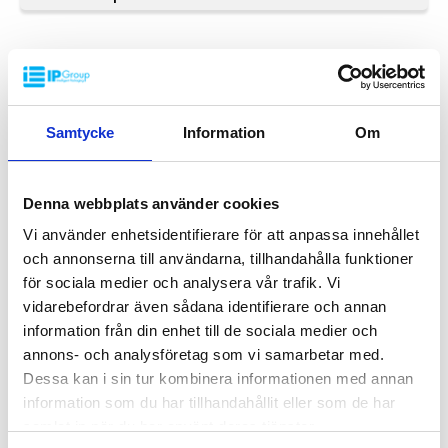
Logistikk: 4 stk/pallplasser (120x110x270 cm)
Tilbehør: Meier
Denne spesielle dimensjonen på Palleboks krever en minimums
bestilling på mellom 200-2000 stk. Kontakt oss for mer informasjon.
FASTE PERFORERTE
Samtycke
Information
Om
Denna webbplats använder cookies
Vi använder enhetsidentifierare för att anpassa innehållet
och annonserna till användarna, tillhandahålla funktioner
för sociala medier och analysera vår trafik. Vi
vidarebefordrar även sådana identifierare och annan
information från din enhet till de sociala medier och
annons- och analysföretag som vi samarbetar med.
Dessa kan i sin tur kombinera informationen med annan
information som du har tillhandahållit eller som de har
Palleboks SP 1200x1100x760 mm
samlat in när du har använt deras tjänster.