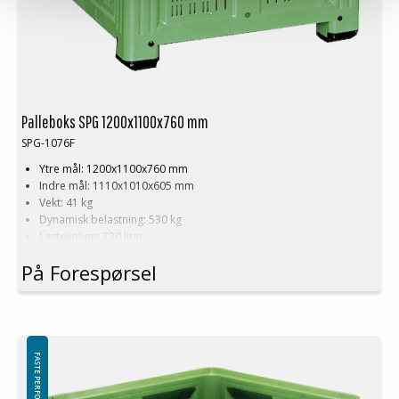
Palleboks SPG 1200x1100x760 mm
SPG-1076F
Ytre mål: 1200x1100x760 mm
Indre mål: 1110x1010x605 mm
Vekt: 41 kg
Dynamisk belastning: 530 kg
Lastevolum: 720 liter
Materiale: HDPE
På Forespørsel
Standardfarge: Grønn
Logistikk: 3 stk/pallplasser (120x110x240 cm)
Tilbehør: Meier
Denne spesielle dimensjonen på Palleboks krever en minimums
bestilling på mellom 200-2000 stk. Kontakt oss for mer informasjon.
FASTE PERFORERTE