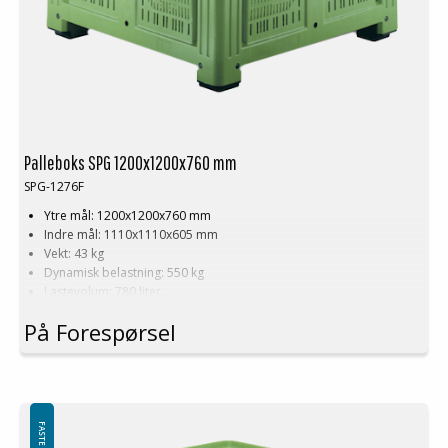
Palleboks SPG 1200x1200x760 mm
SPG-1276F
Ytre mål: 1200x1200x760 mm
Indre mål: 1110x1110x605 mm
Vekt: 43 kg
Dynamisk belastning: 550 kg
Lastevolum: 780 liter
Materiale: HDPE
På Forespørsel
Standardfarge: Grønn
Logistikk: 3 stk/pallplasser (120x120x240 cm)
Tilbehør: Meier
Denne spesielle dimensjonen på Palleboks krever en minimums
bestilling på mellom 200-2000 stk. Kontakt oss for mer informasjon.