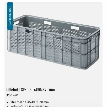
Denne spesielle dimensjonen på Palleboks krever en minimums
bestilling på mellom 200-2000 stk. Kontakt oss for mer informasjon.
FASTE PERFORERTE
Palleboks SPS 1190x490x370 mm
SPS-1420IF
Ytre mål: 1190x490x370 mm
Indre mål: 1145x445x350 mm