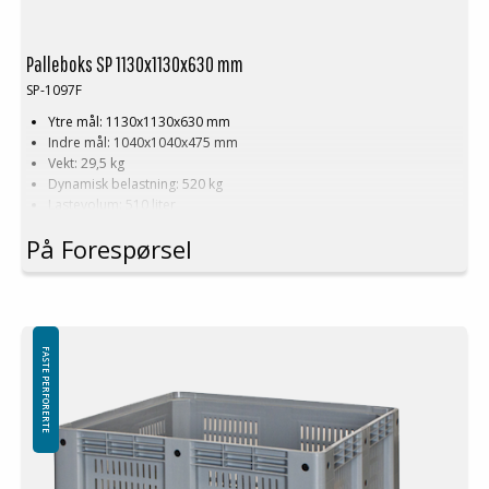
Palleboks SP 1130x1130x630 mm
SP-1097F
Ytre mål: 1130x1130x630 mm
Indre mål: 1040x1040x475 mm
Vekt: 29,5 kg
Dynamisk belastning: 520 kg
Lastevolum: 510 liter
Materiale: HDPE
På Forespørsel
Standardfarge: Grå
Logistikk: 3 stk/pallplasser (113x113x240 cm)
Tilbehør: Meier
Denne spesielle dimensjonen på Palleboks krever en minimums
bestilling på mellom 200-2000 stk. Kontakt oss for mer informasjon.
FASTE PERFORERTE