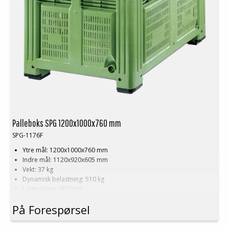
Palleboks SPG 1200x1000x760 mm
SPG-1176F
Ytre mål: 1200x1000x760 mm
Indre mål: 1120x920x605 mm
Vekt: 37 kg
Dynamisk belastning: 510 kg
Lastevolum: 680 liter
Materiale: HDPE
På Forespørsel
Standardfarge: Grønn
Logistikk: 3 stk/pallplasser (120x100x240 cm)
Tilbehør: Meier, lasteluke