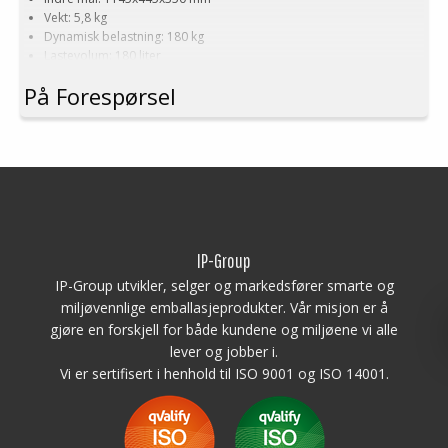
Vekt: 5,8 kg
Dynamisk belastning: 180 kg
Lastevolum: 180 liter
Materiale: HDPE
På Forespørsel
Standardfarge: Grå
Logistikk: 6 stk/pallplasser (119x49x240 cm)
Denne spesielle dimensjonen på Palleboks krever en minimums
bestilling på mellom 200-2000 stk. Kontakt oss for mer informasjon.
IP-Group
IP-Group utvikler, selger og markedsfører smarte og
miljøvennlige emballasjeprodukter. Vår misjon er å
gjøre en forskjell for både kundene og miljøene vi alle
lever og jobber i.
Vi er sertifisert i henhold til ISO 9001 og ISO 14001.