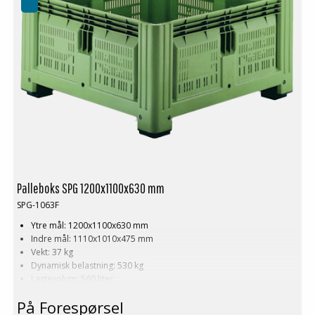
Palleboks SPG 1200x1100x630 mm
SPG-1063F
Ytre mål: 1200x1100x630 mm
Indre mål: 1110x1010x475 mm
Vekt: 37 kg
Dynamisk belastning: 530 kg
Lastevolum: 560 liter
Materiale: HDPE
På Forespørsel
Standardfarge: Grønn