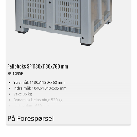
Palleboks SP 1130x1130x760 mm
SP-1095F
Ytre mål: 1130x1130x760 mm
Indre mål: 1040x1040x605 mm
Vekt: 35 kg
Dynamisk belastning: 520 kg
Lastevolum: 660 liter
Materiale: HDPE
På Forespørsel
Standardfarge: Grå
Logistikk: 3 stk/pallplasser (113x113x240 cm)
Tilbehør: Meier