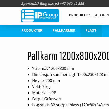
Spørsmål? Ring oss på
+47 960 49 556
PRODUKTER
AID & R
PRODUKTER
PALLKARMER
PLAST
Pallkarm 1200x800x2
Ytre mål: 1200x800 mm
Dimensjon sammenlagt: 1200x230x128 m
Høyde: 200 mm
Vekt: 7 kg
Materiale: PP
Farge: Grå/svart
Logistikk: 82 stk/pallplass (120x80x240 cm