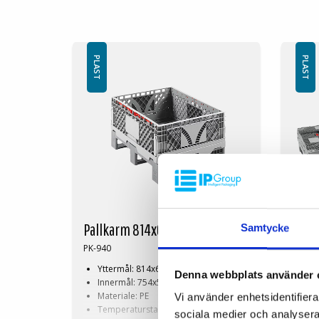
PLAST
PLAST
Pallkarm 814x618x290 mm
Pall
Samtycke
PK-940
PK-94
Yttermål: 814x618x290 mm
Ut
Denna webbplats använder 
Innermål: 754x561x290 mm
In
Materiale: PE
Mat
Vi använder enhetsidentifierar
Temperaturstabilitet: -30 °C til +40 °C
Tem
sociala medier och analysera 