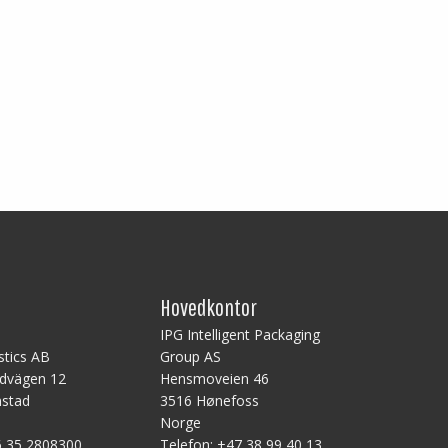
Hovedkontor
B
IPG Intelligent Packaging
stics AB
Group AS
ndvägen 12
Hensmoveien 46
mstad
3516 Hønefoss
Norge
 35 2808300
Telefon:
+47 38 99 40 13