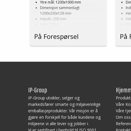
Ytre mål: 1200x1000 mm
Di
Integrerte håndtak
fol
Dimensjon sammenlagt:
In
Etikettfelt
Dob
1200x230x128 mm
Hø
75 % volumreduksjon når
Høyde: 200 mm
Vek
sammenlagt
Vekt: 7,7 kg
Mat
Dobbel eller trippel stabling
Materiale: PP
Far
På Forespørsel
På 
Farge: Grå/svart
Log
Logistikk: 41 stk/pallplass
(1
(120x80x240 cm)
Sa
Lett å montere og demontere
Min
Kan bygges til tilpasset høyde
Volumreduksjon returtransport: 84 %
Lastekapasitet statisk belastning: 600
kg
Lastekapasitet dynamisk belastning:
600 kg
IP-Group
Hjemm
Pallkarm skal ikke benyttes på
plastpall med toppkant
IP-Group utvikler, selger og
Produkt
Minste bestilling: 0,5 ppl (20 stk)
markedsfører smarte og miljøvennlige
Våre Ko
emballasjeprodukter. Vår misjon er å
Våre tje
gjøre en forskjell for både kundene og
Om oss
miljøene vi alle lever og jobber i.
Referen
Vi er sertifisert i henhold til ISO 9001
Kontakt