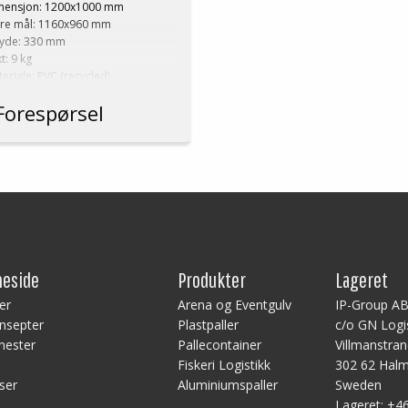
mensjon: 1200x1000 mm
det
dre mål: 1160x960 mm
bel eller trippel stabling
yde: 330 mm
t: 9 kg
eriale: PVC (recycled)
ge: Grå
Forespørsel
istikk: 32 stk/pallplasser
20x100x240 cm)
mmenfoldet pallkarm
ste bestilling: 0,5 ppl (16 stk)
eside
Produkter
Lageret
er
Arena og Eventgulv
IP-Group A
nsepter
Plastpaller
c/o GN Logi
nester
Pallecontainer
Villmanstra
Fiskeri Logistikk
302 62 Hal
ser
Aluminiumspaller
Sweden
Lageret:
+46