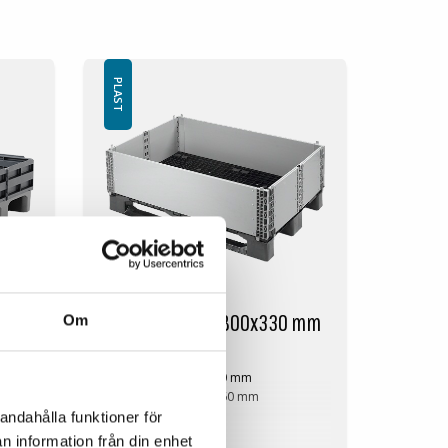
PLAST
 mm
Pallekarm 1200x800x330 mm
Om
945
Ytre mål: 1200x800 mm
Indre mål: 1160x760 mm
Høyde: 330 mm
andahålla funktioner för
Vekt: 8 kg
n information från din enhet