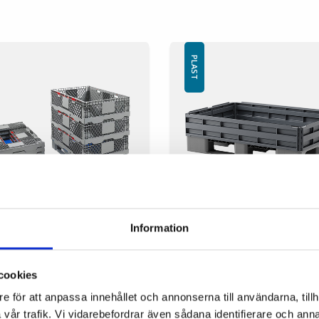
PLAST
karm 1200x800x300 mm
Pallkarm 1200x800x200
Information
6
935
vendig mål: 1220x815x300 mm
Ytre mål: 1200x800 mm
cookies
nvendige mål: 1160x750x300 mm
Dimensjon sammenlagt:
erial: PE
1200x230x128 mm
e för att anpassa innehållet och annonserna till användarna, tillh
peraturstabilitet: -30 °C til +40 °C
Høyde: 200 mm
vår trafik. Vi vidarebefordrar även sådana identifierare och anna