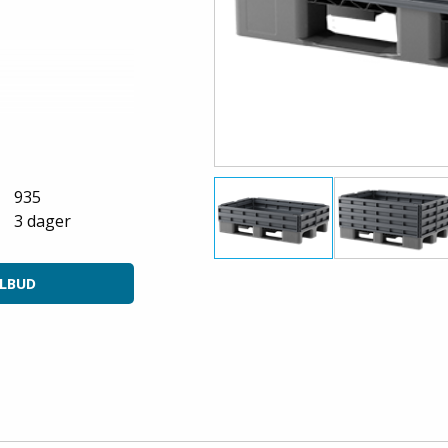
kg
med toppkant
935
3 dager
ILBUD