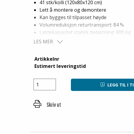
41 stk/kolli (120x80x120 cm)
Lett å montere og demontere
Kan bygges til tilpasset høyde
Volumreduksjon returtransport: 84 %
Lastekapasitet statisk belastning: 600 kg
Lastekapasitet dynamisk belastning: 600 
LES MER
Pallkarm skal ikke benyttes på plastpall 
Minste bestilling: 0,5 ppl (20 stk)
Artikkelnr
Estimert leveringstid
LEGG TIL I T
Skriv ut