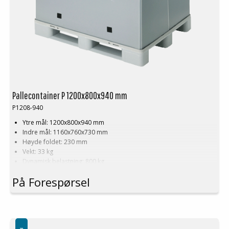
Pallecontainer P 1200x800x940 mm
P1208-940
Ytre mål: 1200x800x940 mm
Indre mål: 1160x760x730 mm
Høyde foldet: 230 mm
Vekt: 33 kg
Dynamisk belastning: 800 kg
Statisk belastning: 1000 kg
På Forespørsel
Dobbelstabling antistatisk: 600 kg
Lastevolum: 700 liter
Materiale: PP
Logistikk: 10 stk/pallplasser (120x80x240 cm)
Minste bestilling: 2 ppl (20 stk)