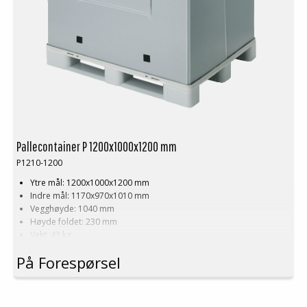
Pallecontainer P 1200x1000x1200 mm
P1210-1200
Ytre mål: 1200x1000x1200 mm
Indre mål: 1170x970x1010 mm
Vegghøyde: 1040 mm
Høyde foldet: 230 mm
Vekt: 43 kg
Dynamisk belastning: 1000 kg
På Forespørsel
Statisk belastning: 1000 kg
Dobbelstabling antistatisk: 600 kg
Lastevolum: 1050 liter
Materiale: PP