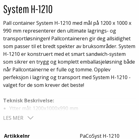
System H-1210
Pall container System H-1210 med mål på 1200 x 1000 x
990 mm representerer den ultimate lagrings- og
transportløsningen! Pallcontaineren gir deg allsidighet
som passer til et bredt spekter av bruksområder. System
H-1210 er konstruert med et smart sandwich-system
som sikrer en trygg og komplett emballasjeløsning både
når Pallcontainerne er fulle og tomme. Opplev
perfeksjon i lagring og transport med System H-1210 -
valget for de som krever det beste!
Teknisk Beskrivelse:
Ytter mål: 1200x1000x990 mm
Inner mål: 1140x940x790 mm
LES MER
Volum: 847 L
Tare vekt. 47 kg
Artikkelnr
PaCoSyst H-1210