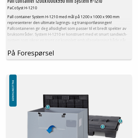
Pall container 1200x1000x990 mm System H-1210
PaCoSyst H-1210
Pall container System H-1210 med mål på 1200 x 1000 x 990 mm
representerer den ultimate lagrings- og transportløsningen!
Pallcontaineren gir deg allsidighet som passer til et bredt spekter av
bruksområder. System H-1210 er konstruert med et smart sandwich-
system som sikrer en trygg og komplett emballasjeløsning både når
Pallcontainerne er fulle og tomme. Opplev perfeksjon i lagring og
På Forespørsel
transport med System H-1210 - valget for de som krever det beste!
Teknisk Beskrivelse:
Ytter mål: 1200x1000x990 mm
Inner mål: 1140x940x790 mm
Volum: 847 L
PALLCONTAINER
Tare vekt. 47 kg
Høyde foldet: 230 mm i em stabel
Folding system: Sandwich folding
High rack (without base): Nei
Vegger kan også produseres i andre høyder etter kundens
ønskemål
Minste bestilling: 1 ppl (10 stk)
Lasting: