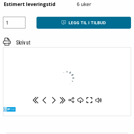
Høyde foldet: 230 mm i em stabel
Estimert leveringstid
6 uker
Folding system: Sandwich folding
High rack (without base): Nei
Vegger kan også produseres i andre høyder etter
LEGG TIL I TILBUD
kundens ønskemål
Minste bestilling: 1 ppl (10 stk)
Skriv ut
Lasting:
Last max: 350 kg
Vekt stabling (max): 1250 kg
Stable faktor: 1+3
Logistikk og transport:
Return rate: 4
Volum reduksjon: 75 %