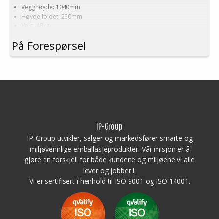
Vegghøyde: 1040mm
Høyde foldet: 230mm
Vekt: 48kg
Dynamisk belastning: 1000kg
På Forespørsel
Statisk belastning: 1000kg
Dobbelstabling statisk: 670kg
Lastevolum: 1050 liter
Materiale vegger
: PP 4000g/m2
Vekt bare vegger
: 18kg
Logistikk
: 10 stk/
pallplasser
(120x100x240cm)
Næringsmiddelindustri godkjent
pallcontainer
Kan bare anskaffes uten lasteluke
Minste bestilling: 2 ppl (20 stk)
IP-Group
IP-Group utvikler, selger og markedsfører smarte og
Vegger kan også produseres i andre høyder etter kundens ønskemål.
miljøvennlige emballasjeprodukter. Vår misjon er å
Kan kun leveres med hel vegg for å klare ovennevnte dynamiske
gjøre en forskjell for både kundene og miljøene vi alle
belastning
lever og jobber i.
Vi er sertifisert i henhold til ISO 9001 og ISO 14001.
Utførende vegger
Pallcontainer PS:
Vegger rundt om