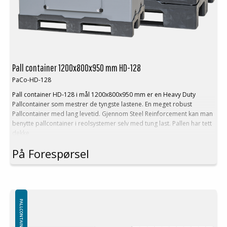
Lasting:
Last max: 250 kg
Vekt stabling (max): 1150 kg
Stable faktor: 1+4
Logistikk og transport:
Return rate: 1:4,7
Pall container 1200x800x950 mm HD-128
Volum reduksjon: 79 %
PaCo-HD-128
Pall container HD-128 i mål 1200x800x950 mm er en Heavy Duty
Pallcontainer som mestrer de tyngste lastene. En meget robust
Pallcontainer med lang levetid. Gjennom Steel Reinforcement kan man
benytte pallcontainer i reolsystemer selv med tung last. Pallen har tett
dekke
På Forespørsel
Teknisk Beskrivelse:
Ytter mål: 1200x800x950 mm
Inner mål: 1156x756x747 mm
Volum: 653 L
Tare vekt. 46 kg
Høyde foldet: 245 mm in a stack
PALLCONTAINER
Folding system: Sandwich folding
High rack (without base): Ja