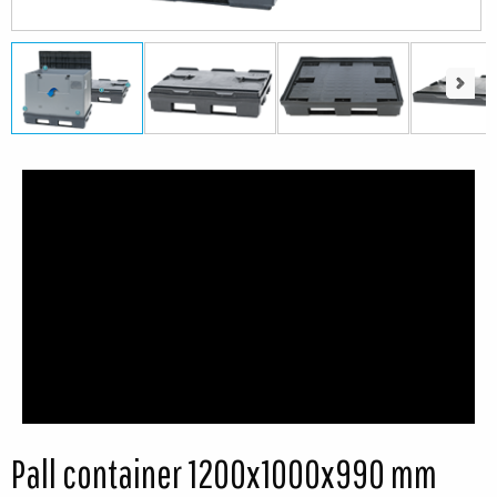
Next
Next
Pall container 1200x1000x990 mm