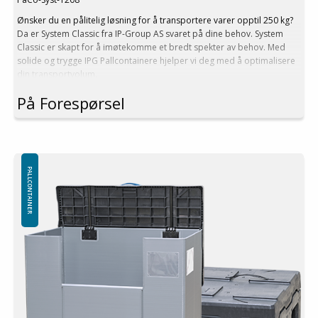
Ønsker du en pålitelig løsning for å transportere varer opptil 250 kg?
Da er System Classic fra IP-Group AS svaret på dine behov. System
Classic er skapt for å imøtekomme et bredt spekter av behov. Med
solide og trygge IPG Pallcontainere hjelper vi deg med å optimalisere
din transportvolum.
På Forespørsel
Velg System Classic fra IP-Group AS for en enklere, mer
kostnadseffektiv og trygg transportopplevelse. Vi er her for å hjelpe
deg med å maksimere din logistiske effektivitet, og vårt System Classic
er starten på den reisen.
Ta kontakt med oss
i dag for å finne ut
hvordan vi kan tilpasse System Classic til dine spesifikke behov
PALLCONTAINER
Teknisk Beskrivelse:
Ytter mål: 1200x800x1200 mm
Inner mål: 1156x756x1030 mm
Volum: 622 L
Tare vekt. 29 kg
Folding system: Classic
I Pallreol: Nei
Vegger kan også produseres i andre høyder etter kundens
ønskemål
Minste bestilling: 1 ppl (14 stk)