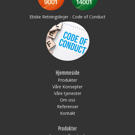
Etiske Retningslinjer - Code of Conduct
Tillval:
Lokk
Skillevegger
Logo
Kan anskaffes 4-24 avlukkerk
RFID (id-chip)
Hjemmeside
Produkter
Våre Konsepter
Våre tjenester
Om oss
Referenser
Kontakt
Produkter