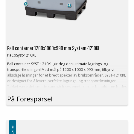
Last max: 350 kg
Vekt stabling (max): 1250 kg
Stable faktor: 1+3
Logistikk og transport:
Return rate: 4
Volum reduksjon: 75 %
Pall container 1200x1000x990 mm System-1210KL
PaCoSyst-1210KL
Pall container SYST-1210KL gir deg den ultimate lagrings- og
transportløsningen! Med mål på 1200 x 1000 x 990 mm, tilbyr vi
allsidige løsninger for et bredt spekter av bruksområder. SYST-1210KL
er designet for å levere perfekte lagrings- og transportløsninger.
Takket være det smarte sandwich-systemet som lar beholderne foldes
sammen, opprettholdes en trygg og komplett emballasjeeining
På Forespørsel
permanent, enten beholderne er fulle eller tomme. Velg Pall container
SYST-1210KL for å oppnå optimal lagringseffektivitet og problemfri
transport. Et sikkert valg for de som krever pålitelige løsninger!
Teknisk Beskrivelse:
Ytter mål: 1200x1000x990 mm
Inner mål: 1140x940x815 mm