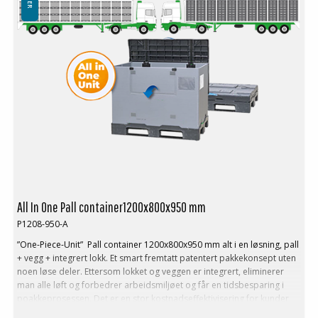
Vegger kan også produseres i andre høyder etter kundens
ønskemål
Minste bestilling: 1 ppl (10 stk)
Lasting:
Last max: 500 kg
Vekt stabling (max): 1250 kg
Stable faktor: 1+2
Logistikk og transport:
Return rate: 1:4
Volum reduksjon: 75 %
All In One Pall container1200x800x950 mm
P1208-950-A
”One-Piece-Unit” Pall container 1200x800x950 mm alt i en løsning, pall
+ vegg + integrert lokk. Et smart fremtatt patentert pakkekonsept uten
noen løse deler. Ettersom lokket og veggen er integrert, eliminerer
man alle løft og forbedrer arbeidsmiljøet og får en tidsbesparing i
poakkeprosessen. Det er en stor kostnadseffektivisering for kunder
som har mye manuell pakking.