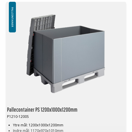
Logistikk: 10 stk/pallplasser (120x100x240 cm)
Minste bestilling: 2 ppl (20 stk)
PALLCONTAINER
Næringsmiddelindustri godkjent pallcontainer.
Kan anskaffes med eller uten lasteluke. Vegger produseres også i
andre høyder i henhold til kundens preferanser. Kan leveres i to L-
formede eller U-formede seksjoner i stedet for et helt veggparti.
Pallecontainer PS 1200x1000x1200mm
P1210-1200S
Ytre mål: 1200x1000x1200mm
Indre mål: 1170x970x1010mm