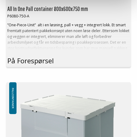
All In One Pall container 800x600x750 mm
P6080-750-A
”One-Piece-Unit” alt i en løsning, pall + vegg + integrert lokk. Et smart
fremtatt patentert pakkekonsept uten noen løse deler. Ettersom lokket
og veggen er integrert, eliminerer man alle løft og forbedrer
arbeidsmiljøet og får en tidsbesparing i poakkeprosessen. Det er en
stor kostnadseffektivisering for kunder som har mye manuell pakking
På Forespørsel
Ytre mål
: 800x600x750 mm
Indre mål
: 772x572x560 mm
Lastevekt: 250 kg
Minste bestilling: 1 ppl (24 stk)
PALLCONTAINER
Fordeler:
Ingen løse deler
Forbedret arbeidsmiljø
Kostnadseffektiv
pakke prosess
Montering eller demontering av an pallcontainer skjer på ca 10
sekunder