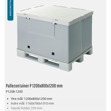
PALLCONTAINER
Næringsmiddelindustri godkjent pallcontainer.
Kan anskaffes med eller uten lasteluke. Vegger produseres også i
andre høyder i henhold til kundens preferanser. Kan leveres i to L-
formede eller U-formede seksjoner i stedet for et helt veggparti.
Pallecontainer P 1200x800x1200 mm
P1208-1200
Ytre mål: 1200x800x1200 mm
Indre mål: 1160x760x1010 mm
Høyde foldet: 230 mm