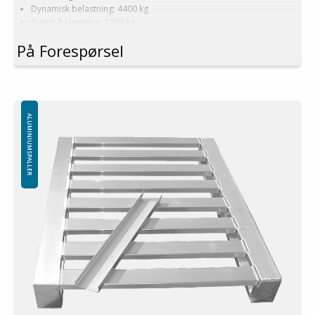
Dynamisk belastning: 4400 kg
Statisk belastning: 2200 kg
Pallreol: 1500 kg
På Forespørsel
Logistikk: 16 stk/pallplasser (120x80x240 cm)
Produseres også i dimensjoner og konstruksjon etter kundens
ønsker!
Minste bestilling: 1 ppl (16 stk)
ALUMINIUMSPALLER