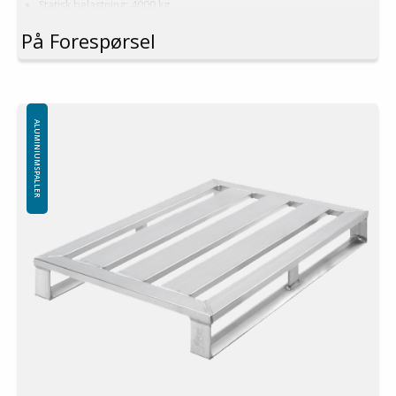
Statisk belastning: 4000 kg
Logistikk: 32 stk/pallplasser (120x80x240 cm)
På Forespørsel
Produseres også i dimensjoner og konstruksjon etter kundens
ønsker!
Minste bestilling: På forespørsel
ALUMINIUMSPALLER