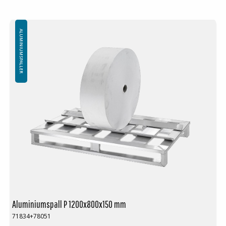
ønsker!
Minste bestilling: 1 ppl (16 stk)
ALUMINIUMSPALLER
Aluminiumspall P 1200x800x150 mm
71834+78051