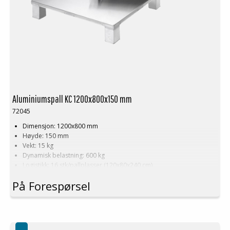
Aluminiumspall KC 1200x800x150 mm
72045
Dimensjon: 1200x800 mm
Høyde: 150 mm
Vekt: 15 kg
Dynamisk belastning: 600 kg
Logistikk: 16 stk/pallplasser (120x80x240 cm)
Finnes som standard i halvpall, 800x600 mm
På Forespørsel
Produseres også i dimensjoner og konstruksjon etter kundens
ønsker!
Minste bestilling: 1 ppl (16 stk)