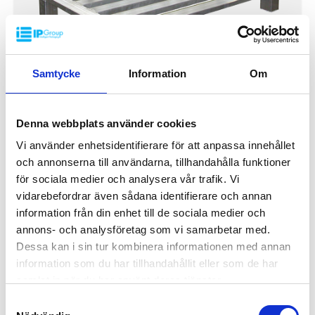
Samtycke
Information
Om
Denna webbplats använder cookies
Vi använder enhetsidentifierare för att anpassa innehållet
Aluminiumspall F 1200x800x150 mm
och annonserna till användarna, tillhandahålla funktioner
70601
för sociala medier och analysera vår trafik. Vi
Dimensjon: 1200x800 mm
vidarebefordrar även sådana identifierare och annan
Høyde: 150 mm
information från din enhet till de sociala medier och
Vekt: 12 kg
annons- och analysföretag som vi samarbetar med.
Dynamisk belastning: 600 kg
Statisk belastning: 600 kg
Dessa kan i sin tur kombinera informationen med annan
Logistikk: 16 stk/palleplasser (120x80x240 cm)
information som du har tillhandahållit eller som de har
På Forespørsel
Produseres også i dimensjoner og konstruksjon etter kundens
samlat in när du har använt deras tjänster.
ønsker!
Minste bestilling: 1 ppl (16 stk)
Samtyckesval