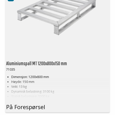
Aluminiumspall MT 1200x800x150 mm
71035
Dimensjon: 1200x800 mm
Høyde: 150 mm
Vekt: 13 kg
Dynamisk belastning: 3100 kg
Statisk belastning: 3200 kg
Pallreol: 1300 kg
På Forespørsel
Logistikk: 16 stk/pallplasser (120x80x240 cm)
Produseres også i dimensjoner og konstruksjon etter kundens