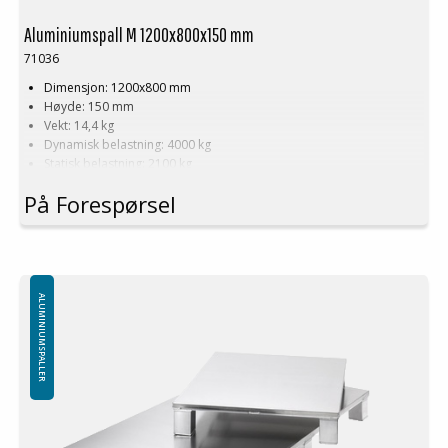
Aluminiumspall M 1200x800x150 mm
71036
Dimensjon: 1200x800 mm
Høyde: 150 mm
Vekt: 14,4 kg
Dynamisk belastning: 4000 kg
Statisk belastning: 2100 kg
Pallreol: 1400 kg
På Forespørsel
Logistikk: 16 stk/pallplasser (120x80x240)
Produseres også i dimensjoner og konstruksjon etter kundens
ønsker!
Minste bestilling: 5 stk
ALUMINIUMSPALLER