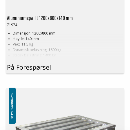
Aluminiumspall L 1200x800x140 mm
71974
Dimensjon: 1200x800 mm
Høyde: 140 mm
Vekt: 11,5 kg
Dynamisk belastning: 1600 kg
Statisk belastning: 1400 kg
Pallreol: 1300 kg
På Forespørsel
Logistikk: 17 stk/pallplasser (120x80x240 cm)
Produseres også i dimensjoner og konstruksjon etter kundens
ønsker!
Minste bestilling: På forespørsel
ALUMINIUMSPALLER