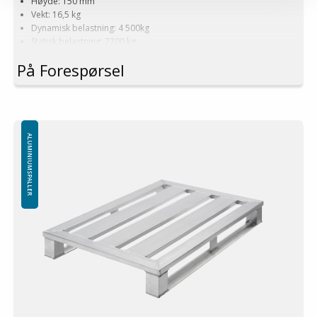
Høyde: 150 mm
Vekt: 16,5 kg
Dynamisk belastning: 4 500kg
Statisk belastning: 2700 kg
Pallreol: 1700 kg
På Forespørsel
Logistikk: 16 stk/pallplasser (120x80x240 cm)
3 stk meier
Produseres også i dimensjoner og konstruksjon etter kundens
ønsker!
Minste bestilling: 1 ppl (16 stk)
ALUMINIUMSPALLER