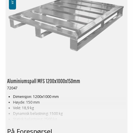
Aluminiumspall MFS 1200x1000x150mm
72047
Dimensjon: 1200x1000 mm
Høyde: 150 mm
Vekt: 18,9 kg
Dynamisk belastning: 1500 kg
Statisk belastning: 2500 kg
Pallreol: 1500 kg
På Forespørsel
Logistikk: 16 stk/pallplasser (120x100x240 cm)