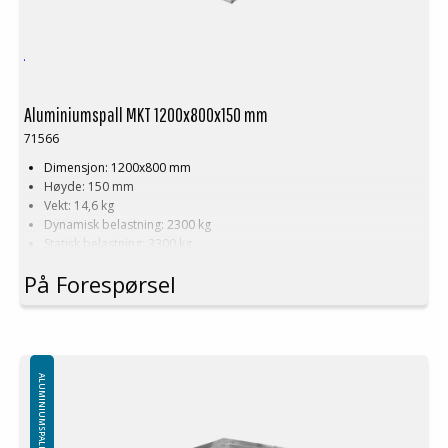
Aluminiumspall MKT 1200x800x150 mm
71566
Dimensjon: 1200x800 mm
Høyde: 150 mm
Vekt: 14,6 kg
Dynamisk belastning: 2300 kg
Statisk belastning: 3300 kg
Pallreol: 1700 kg
På Forespørsel
Logistikk: 16 stk/pallplasser (120x80x240)
Produseres også i dimensjoner og konstruksjon etter kundens
ønsker!
Minste bestilling: 1 ppl (16 stk)
ALUMINIUMSPALLER