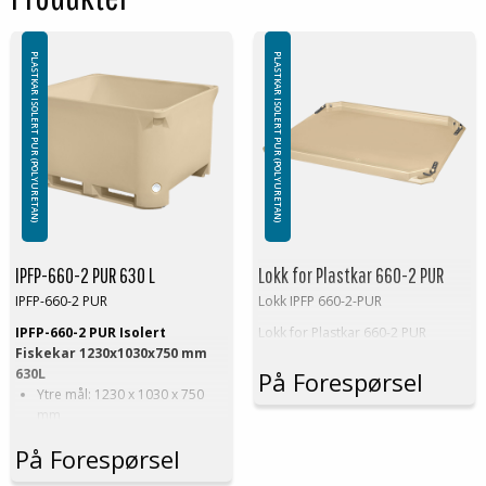
PLASTKAR ISOLERT PUR (POLYURETAN)
PLASTKAR ISOLERT PUR (POLYURETAN)
IPFP-660-2 PUR 630 L
Lokk for Plastkar 660-2 PUR
IPFP-660-2 PUR
Lokk IPFP 660-2-PUR
IPFP-660-2 PUR Isolert
Lokk for Plastkar 660-2 PUR
Fiskekar 1230x1030x750 mm
630L
På Forespørsel
Ytre mål: 1230 x 1030 x 750
mm
Indre mål: Maksimalt: 1170 x
På Forespørsel
970 x 580 mm
Minimum: 1141 x 946 x 566