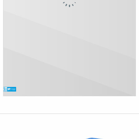
produktene dine. Skummet polyetylenisolasjon sørger
for at containerne ikke absorberer ekstern fuktighet og
er enkle å rengjøre, noe som reduserer risikoen for
kontaminering.
Topp motstandsdyktighet og lang levetid
Våre isolerte containere er ekstremt motstandsdyktige
mot mekaniske påkjenninger og har tredobbelte vegger
som gir ekstra beskyttelse til produktene. Det
tettpassende lokket forhindrer effektivt forurensning og
beskytter innholdet på alle nivåer. Takket være vår unike
produksjonsmetode har våre isolerte containerne en
imponerende levetid og motstandskraft mot skader, noe
som gjør dem til en investering du kan stole på.
Enestående matsikkerhet
Med våre isolerte containere får du en trygg, hygienisk
og pålitelig løsning for både lagring og transport av