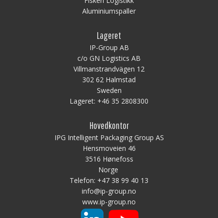
Fiskeri Logistikk
Aluminiumspaller
Lageret
IP-Group AB
c/o GN Logistics AB
Villmanstrandvägen 12
302 62 Halmstad
Sweden
Lageret:
+46 35 2808300
Hovedkontor
IPG Intelligent Packaging Group AS
Hensmoveien 46
3516 Hønefoss
Norge
Telefon:
+47 38 99 40 13
info@ip-group.no
www.ip-group.no