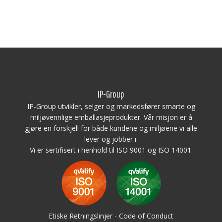
kanter og/eller vekten av frosne
Versjon med bred
gjenstander dekkes ikke av
gafeltruckpassasje
garantien.
Farge: beige | blå
Kapasitet i liter: 1020 L
Vekt: 99 kg
Utstyrt med: 0-2 dreneringshull
Materiale: Virgin PE-1A
Isolasjon: Skummet PE
(Polyetylen)
IP-Group
Merk!
IP-Group utvikler, selger og markedsfører smarte og
Nedfrysing – bruk av
miljøvennlige emballasjeprodukter. Vår misjon er å
beholdere i fryser:
gjøre en forskjell for både kundene og miljøene vi alle
Bruk av isolerte beholdere til å
lever og jobber i.
fryse innholdet anbefales ikke, da
dette kan føre til strukturelle
Vi er sertifisert i henhold til ISO 9001 og ISO 14001.
skader. Det er forbudt å kaste
frosne varer i isolerte beholdere.
Skader forårsaket av skarpe
kanter og/eller vekten av frosne
gjenstander dekkes ikke av
garantien.
Etiske Retningslinjer - Code of Conduct