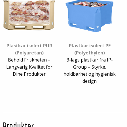
matprodukter. Velg IP-Group for hygieniske, isolerte
containere som møter de høyeste standardene for
matbehandlingsindustrien – og sikre både kvaliteten på
produktene dine og en kostnadseffektiv drift.
Plastkar isolert PUR
Plastkar isolert PE
(Polyuretan)
(Polyethylen)
Behold Friskheten –
3-lags plastkar fra IP-
Langvarig Kvalitet for
Group – Styrke,
Dine Produkter
holdbarhet og hygienisk
design
Produkter