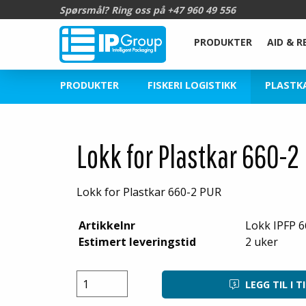
Spørsmål? Ring oss på
+47 960 49 556
PRODUKTER
AID & R
PRODUKTER
FISKERI LOGISTIKK
PLASTKA
Lokk for Plastkar 660-2
Lokk for Plastkar 660-2 PUR
Artikkelnr
Lokk IPFP 
Estimert leveringstid
2 uker
LEGG TIL I T