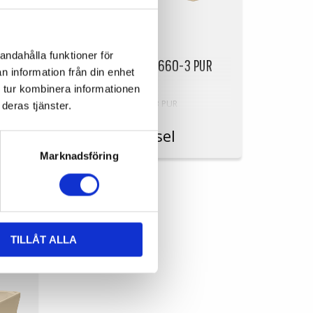
andahålla funktioner för
Lokk for Plastkar 660-3 PUR
n information från din enhet
Lokk IPFP 660-3-PUR
 tur kombinera informationen
r
Lokk for Plastkar 660-3 PUR
deras tjänster.
m
På Forespørsel
70 x
Marknadsföring
m
id |
TILLÅT ALLA