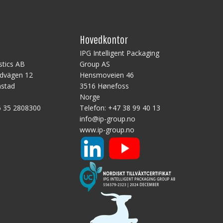
m)
Hovedkontor
ryser:
yse
B
IPG Intelligent Packaging
 kan
stics AB
Group AS
ndvägen 12
Hensmoveien 46
erte
mstad
3516 Hønefoss
skarpe
Norge
ien.
 35 2808300
Telefon:
+47 38 99 40 13
info@ip-group.no
www.ip-group.no