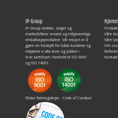
Kapasitet: 620 L
Vekt: 51 kg
Utstyrt med: 4 dreneringshull med
stoppere
IP-Group
Hjemm
Materiale: Virgin PE-1A
Isolasjon: PUR (Polyuretanskum)
IP-Group utvikler, selger og
Produkt
markedsfører smarte og miljøvennlige
Våre Ko
Merk!
emballasjeprodukter. Vår misjon er å
Våre tje
Nedfrysing – bruk av beholdere i fryser:
gjøre en forskjell for både kundene og
Om oss
Bruk av isolerte containere til å fryse
miljøene vi alle lever og jobber i.
Referen
innholdet anbefales ikke, da dette kan
føre til strukturelle skader. Det er
Vi er sertifisert i henhold til ISO 9001
Kontakt
forbudt å kaste frosne varer i isolerte
og ISO 14001.
containere. Skader forårsaket av skarpe
kanter og/eller vekten av frosne
gjenstander dekkes ikke av garantien.
Etiske Retningslinjer - Code of Conduct