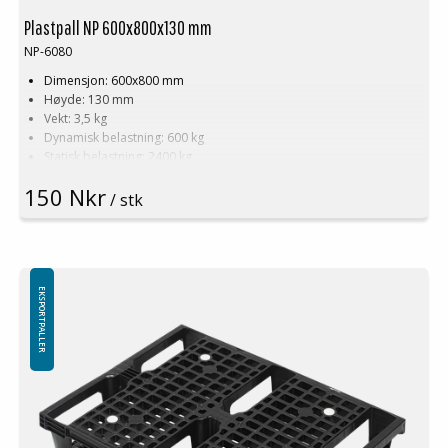
Plastpall NP 600x800x130 mm
NP-6080
Dimensjon: 600x800 mm
Høyde: 130 mm
Vekt: 3,5 kg
Dynamisk belastning: 600 kg
Statisk belastning: 2400 kg
Materiale: Resirkulert PE
150 Nkr
Farge: Svart
/ stk
Toppkant: Ja
Logistikk: 80 stk/pallplasser (120x80x240 cm)
Kan stables
Kan ikke brukes pallreol
EKSPORTPALLER