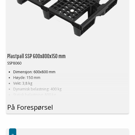
Plastpall SSP 600x800x150 mm
SSP8060
Dimensjon: 600x800 mm
Høyde: 150 mm
Vekt: 3,8 kg
Dynamisk belastning: 400 kg
Statisk belastning: 800 kg
Materiale: Resirkulert PE
På Forespørsel
Farge: Svart
Toppkant: Nei
Logistikk: 66 stk/pallplasser (120x80x240 cm)
Kan stables
4-veis tilpasset
Kan ikke brukes pallreol