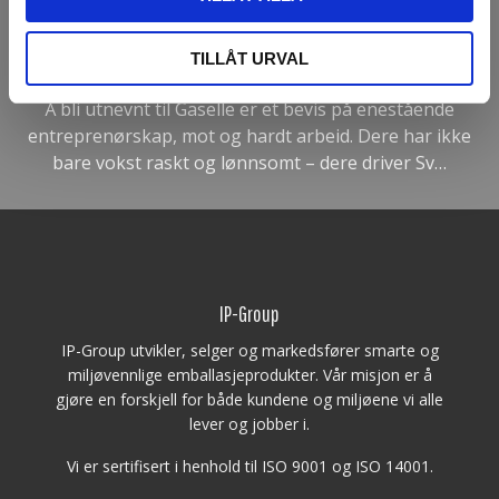
TIRSDAG 7. OKTOBER 2025
IP-Group AB Gasell 2025
TILLÅT URVAL
Å bli utnevnt til Gaselle er et bevis på enestående
entreprenørskap, mot og hardt arbeid. Dere har ikke
bare vokst raskt og lønnsomt – dere driver Sv…
IP-Group
IP-Group utvikler, selger og markedsfører smarte og
miljøvennlige emballasjeprodukter. Vår misjon er å
gjøre en forskjell for både kundene og miljøene vi alle
lever og jobber i.
Vi er sertifisert i henhold til ISO 9001 og ISO 14001.