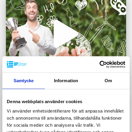
Hvordan oppnår vi suksess?
Samtycke
Information
Om
Denna webbplats använder cookies
Vi använder enhetsidentifierare för att anpassa innehållet
och annonserna till användarna, tillhandahålla funktioner
för sociala medier och analysera vår trafik. Vi